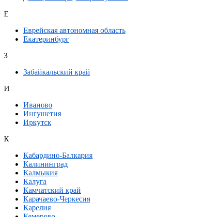
Е
Еврейская автономная область
Екатеринбург
З
Забайкальский край
И
Иваново
Ингушетия
Иркутск
К
Кабардино-Балкария
Калининград
Калмыкия
Калуга
Камчатский край
Карачаево-Черкесия
Карелия
Кемерово