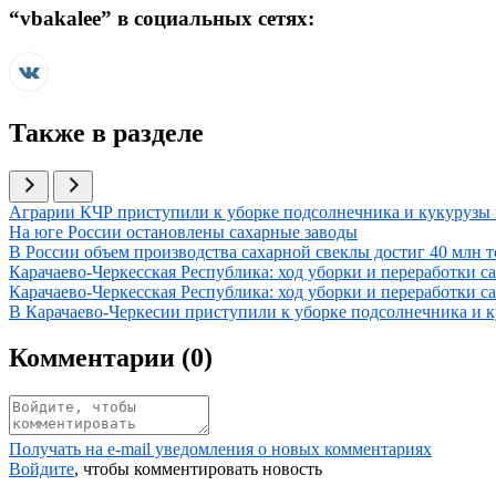
“
vbakalee
” в социальных сетях:
Также в разделе
Иллюстрация новости
Аграрии КЧР приступили к уборке подсолнечника и кукурузы 
Иллюстрация новости
На юге России остановлены сахарные заводы
Иллюстрация новости
В России объем производства сахарной свеклы достиг 40 млн т
Иллюстрация новости
Карачаево-Черкесская Республика: ход уборки и переработки с
Иллюстрация новости
Карачаево-Черкесская Республика: ход уборки и переработки с
Иллюстрация новости
В Карачаево-Черкесии приступили к уборке подсолнечника и к
Комментарии (
0
)
Получать на e‑mail уведомления о новых комментариях
Войдите
, чтобы комментировать новость