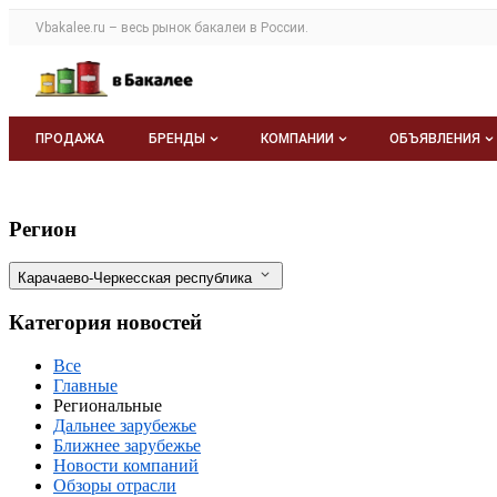
Раздел навигации по сайту vbakalee.ru
Vbakalee.ru – весь
рынок бакалеи
в России.
Авторизация и меню пользователя
Навигация по разделам сайта vbakalee.ru
ПРОДАЖА
БРЕНДЫ
КОМПАНИИ
ОБЪЯВЛЕНИЯ
Бренды
Каталог компаний
Все объявле
В Карачаево-Черкесии запускают сахар
Фильтры
Регион
О каталоге брендов
О каталоге
Мои объявле
Карачаево-Черкесская республика
Моя компания
Категория новостей
Платное размещение
Все
Главные
Региональные
Дальнее зарубежье
Ближнее зарубежье
Новости компаний
Обзоры отрасли