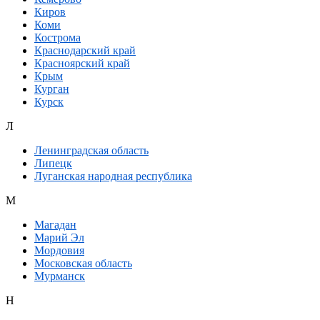
Киров
Коми
Кострома
Краснодарский край
Красноярский край
Крым
Курган
Курск
Л
Ленинградская область
Липецк
Луганская народная республика
М
Магадан
Марий Эл
Мордовия
Московская область
Мурманск
Н