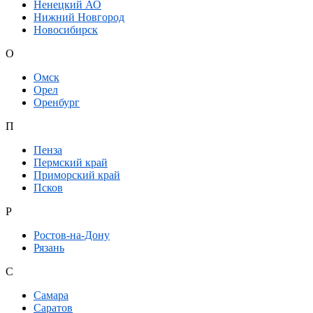
Ненецкий АО
Нижний Новгород
Новосибирск
О
Омск
Орел
Оренбург
П
Пенза
Пермский край
Приморский край
Псков
Р
Ростов-на-Дону
Рязань
С
Самара
Саратов