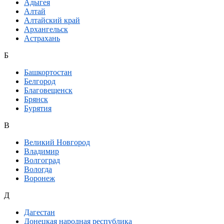
Адыгея
Алтай
Алтайский край
Архангельск
Астрахань
Б
Башкортостан
Белгород
Благовещенск
Брянск
Бурятия
В
Великий Новгород
Владимир
Волгоград
Вологда
Воронеж
Д
Дагестан
Донецкая народная республика