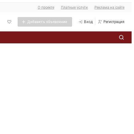
О сайте
О проекте
Платные услуги
Реклама на сайте
Добавить объявление
Вход
Регистрация
Политика обработки персональных данных
ее
кламы
та