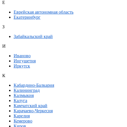
Е
Еврейская автономная область
Екатеринбург
З
Забайкальский край
И
Иваново
Ингушетия
Иркутск
К
Кабардино-Балкария
Калининград
Калмыкия
Калуга
Камчатский край
Карачаево-Черкесия
Карелия
Кемерово
Киров