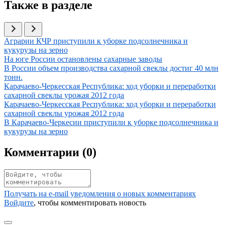
Также в разделе
Иллюстрация новости
Аграрии КЧР приступили к уборке подсолнечника и
кукурузы на зерно
Иллюстрация новости
На юге России остановлены сахарные заводы
Иллюстрация новости
В России объем производства сахарной свеклы достиг 40 млн
тонн.
Иллюстрация новости
Карачаево-Черкесская Республика: ход уборки и переработки
сахарной свеклы урожая 2012 года
Иллюстрация новости
Карачаево-Черкесская Республика: ход уборки и переработки
сахарной свеклы урожая 2012 года
Иллюстрация новости
В Карачаево-Черкесии приступили к уборке подсолнечника и
кукурузы на зерно
Комментарии (
0
)
Получать на e‑mail уведомления о новых комментариях
Войдите
, чтобы комментировать новость