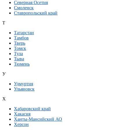
Северная Осетия
Смоленск
Ставропольский край
Т
Татарстан
Тамбов
Тверь
Томск
Тула
Тыва
Тюмень
У
Удмуртия
Ульяновск
Х
Хабаровский край
Хакасия
Ханты-Мансийский АО
Херсон