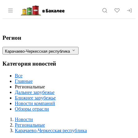
Раздел навигации по сайту vbakalee.ru
В Карачаево-Черкесии запустят сахарн
Фильтры
Регион
Карачаево-Черкесская республика
Категория новостей
Все
Главные
Региональные
Дальнее зарубежье
Ближнее зарубежье
Новости компаний
Обзоры отрасли
Новости
Разделы
Новости
Региональные
Карачаево-Черкесская республика