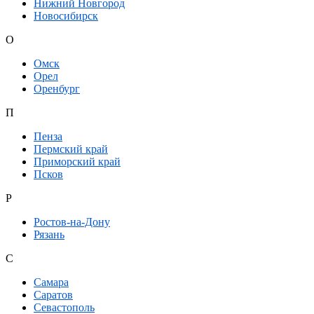
Нижний Новгород
Новосибирск
О
Омск
Орел
Оренбург
П
Пенза
Пермский край
Приморский край
Псков
Р
Ростов-на-Дону
Рязань
С
Самара
Саратов
Севастополь