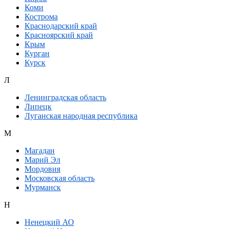
Коми
Кострома
Краснодарский край
Красноярский край
Крым
Курган
Курск
Л
Ленинградская область
Липецк
Луганская народная республика
М
Магадан
Марий Эл
Мордовия
Московская область
Мурманск
Н
Ненецкий АО